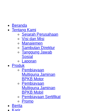
Beranda
Tentang Kami
Sejarah Perusahaan
Visi dan Misi
Manajemen
Sambutan Direktur
Tanggung Jawab
Sosial
Laporan
Produk
Pembiayaan
Multiguna Jaminan
BPKB Motor
Pembiayaan
Multiguna Jaminan
BPKB Mobil
Pembiayaan Sertifikat
Promo
Berita
Karir